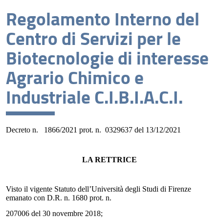
Regolamento Interno del
Chi siamo
Centro di Servizi per le
Contatti
Biotecnologie di interesse
MEMBRI comitato tecnico scientifico (CTS)
Agrario Chimico e
Regolamento Centro
Industriale C.I.B.I.A.C.I.
Statuto del Centro
Decreto n. 1866/2021
prot. n. 0329637 del 13/12/2021
LA RETTRICE
Visto il vigente Statuto dell’Università degli Studi di Firenze
emanato con D.R. n. 1680 prot. n.
207006 del 30 novembre 2018;